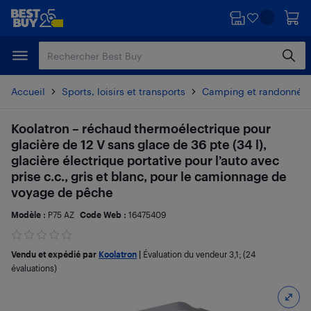
Passer
Passer
au
au
contenu
pied
principal
de
page
Accueil
Sports, loisirs et transports
Camping et randonnée
Koolatron – réchaud thermoélectrique pour
glacière de 12 V sans glace de 36 pte (34 l),
glacière électrique portative pour l’auto avec
prise c.c., gris et blanc, pour le camionnage de
voyage de pêche
Modèle :
P75 AZ
Code Web :
16475409
Vendu et expédié par
Koolatron
|
Évaluation du vendeur
3,1
; (24
évaluations)