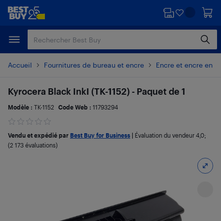
Passer
Passer
au
au
contenu
pied
principal
de
page
Accueil
Fournitures de bureau et encre
Encre et encre en p
Kyrocera Black InkI (TK-1152) - Paquet de 1
Modèle :
TK-1152
Code Web :
11793294
Vendu et expédié par
Best Buy for Business
|
Évaluation du vendeur
4,0
;
(2 173 évaluations)