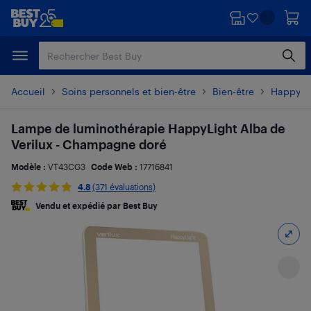
Passer
Passer
au
au
contenu
pied
principal
de
page
Accueil
Soins personnels et bien-être
Bien-être
Happy L
Lampe de luminothérapie HappyLight Alba de
Verilux - Champagne doré
Modèle :
VT43CG3
Code Web :
17716841
4.8
(371 évaluations)
Vendu et expédié par Best Buy