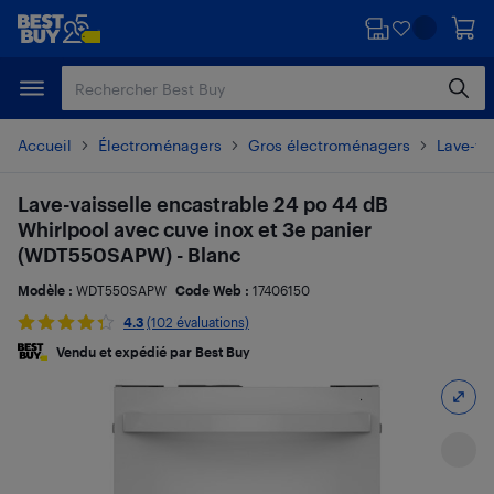
Passer
Passer
au
au
contenu
pied
principal
de
page
Accueil
Électroménagers
Gros électroménagers
Lave-va
Lave-vaisselle encastrable 24 po 44 dB
Whirlpool avec cuve inox et 3e panier
(WDT550SAPW) - Blanc
Modèle :
WDT550SAPW
Code Web :
17406150
4.3
(102 évaluations)
Vendu et expédié par Best Buy