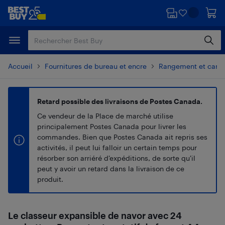
Passer
Passer
au
au
contenu
pied
principal
de
page
Accueil
Fournitures de bureau et encre
Rangement et carta
Retard possible des livraisons de Postes Canada.
Ce vendeur de la Place de marché utilise
principalement Postes Canada pour livrer les
commandes. Bien que Postes Canada ait repris ses
activités, il peut lui falloir un certain temps pour
résorber son arriéré d’expéditions, de sorte qu’il
peut y avoir un retard dans la livraison de ce
produit.
Le classeur expansible de navor avec 24