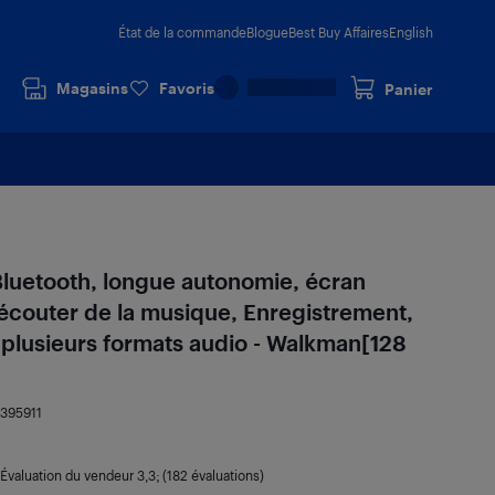
État de la commande
Blogue
Best Buy Affaires
English
Magasins
Favoris
Panier
Bluetooth, longue autonomie, écran
, écouter de la musique, Enregistrement,
 plusieurs formats audio - Walkman[128
9395911
Évaluation du vendeur
3,3
; (182 évaluations)