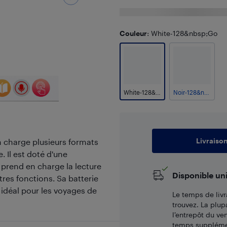
Couleur
: White-128&nbsp;Go
White-128&nbsp;Go
Noir-128&nbsp;Go
Livraiso
n charge plusieurs formats
. Il est doté d'une
t prend en charge la lecture
Disponible un
tres fonctions. Sa batterie
 idéal pour les voyages de
Le temps de livr
trouvez. La plup
l’entrepôt du ve
temps supplémen