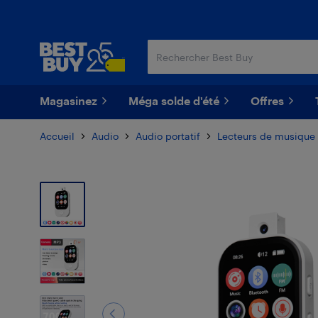
Passer
Passer
au
au
contenu
pied
principal
de
page
Magasinez
Méga solde d'été
Offres
Accueil
Audio
Audio portatif
Lecteurs de musique 