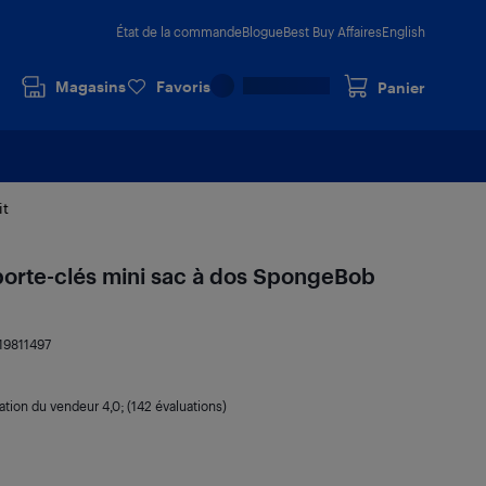
État de la commande
Blogue
Best Buy Affaires
English
Magasins
Favoris
Panier
it
porte-clés mini sac à dos SpongeBob
19811497
ation du vendeur
4,0
; (142 évaluations)