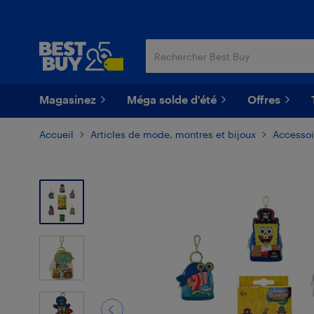
Passer
Passer
au
au
contenu
pied
principal
de
page
Magasinez
Méga solde d'été
Offres
Accueil
Articles de mode, montres et bijoux
Accesso