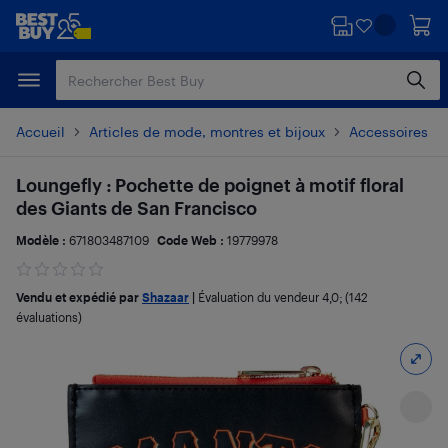
Passer
Passer
au
au
contenu
pied
principal
de
page
Accueil
Articles de mode, montres et bijoux
Accessoires d
Loungefly : Pochette de poignet à motif floral
des Giants de San Francisco
Modèle :
671803487109
Code Web :
19779978
Vendu et expédié par
Shazaar
|
Évaluation du vendeur
4,0
; (142
évaluations)