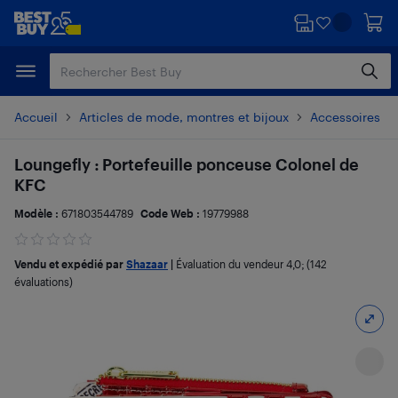
Passer
Passer
au
au
contenu
pied
principal
de
page
Accueil
Articles de mode, montres et bijoux
Accessoires d
Loungefly : Portefeuille ponceuse Colonel de
KFC
Modèle :
671803544789
Code Web :
19779988
Vendu et expédié par
Shazaar
|
Évaluation du vendeur
4,0
; (142
évaluations)