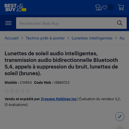
Passer
Passer
au
au
contenu
pied
principal
de
page
Accueil
Techno prêt-à-porter
Lunettes intelligentes
Autre
Lunettes de soleil audio intelligentes,
transmission audio bidirectionnelle Bluetooth
5,4, appels à suppression du bruit, lunettes de
soleil (brunes).
Modèle :
CW854
Code Web :
19884723
Vendu et expédié par
Zyscope Holdings Inc
|
Évaluation du vendeur
3,2
;
(5 évaluations)