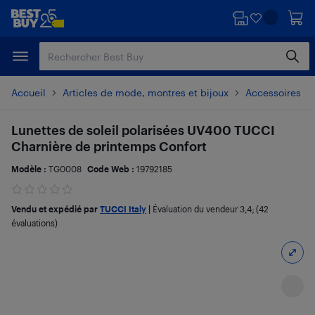
Passer
Passer
au
au
contenu
pied
principal
de
page
Accueil
Articles de mode, montres et bijoux
Accessoires d
Lunettes de soleil polarisées UV400 TUCCI
Charnière de printemps Confort
Modèle :
TG0008
Code Web :
19792185
Vendu et expédié par
TUCCI Italy
|
Évaluation du vendeur
3,4
; (42
évaluations)