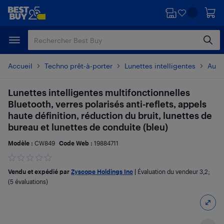
Passer
Passer
au
au
contenu
pied
principal
de
page
Accueil
Techno prêt-à-porter
Lunettes intelligentes
Autre
Lunettes intelligentes multifonctionnelles
Bluetooth, verres polarisés anti-reflets, appels
haute définition, réduction du bruit, lunettes de
bureau et lunettes de conduite (bleu)
Modèle :
CW849
Code Web :
19884711
Vendu et expédié par
Zyscope Holdings Inc
|
Évaluation du vendeur
3,2
;
(5 évaluations)