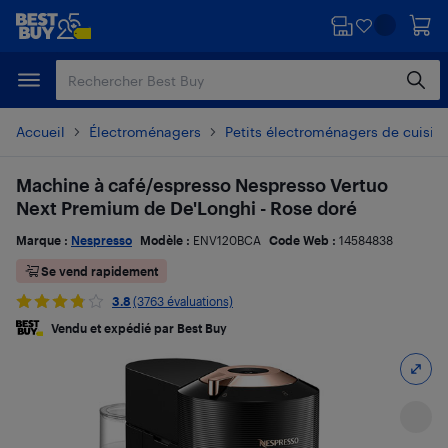
Passer
Passer
au
au
contenu
pied
principal
de
page
Accueil
Électroménagers
Petits électroménagers de cuisin
Machine à café/espresso Nespresso Vertuo
Next Premium de De'Longhi - Rose doré
Marque :
Nespresso
Modèle :
ENV120BCA
Code Web :
14584838
Se vend rapidement
3.8
(3763 évaluations)
Vendu et expédié par Best Buy