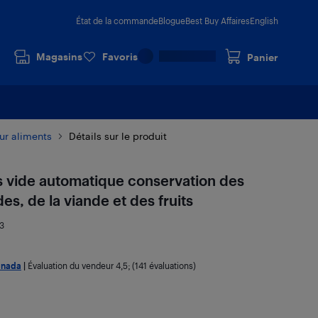
État de la commande
Blogue
Best Buy Affaires
English
Magasins
Favoris
Panier
ur aliments
Détails sur le produit
s vide automatique conservation des
es, de la viande et des fruits
3
anada
|
Évaluation du vendeur
4,5
; (141 évaluations)