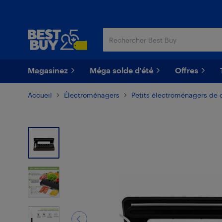
Passer
Passer
au
au
contenu
pied
principal
de
page
Magasinez
Méga solde d'été
Offres
Accueil
Électroménagers
Petits électroménagers de 