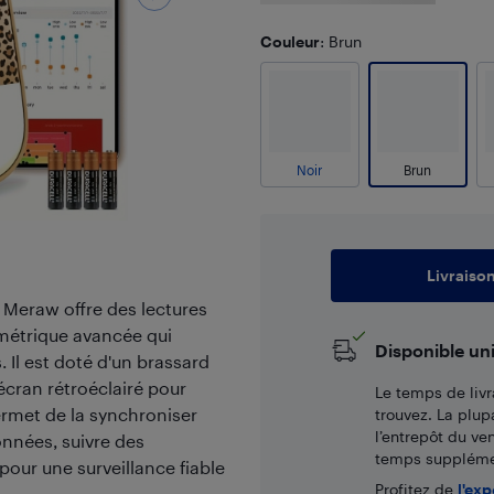
Couleur
: Brun
Noir
Brun
Livraiso
 Meraw offre des lectures
lométrique avancée qui
Disponible un
. Il est doté d'un brassard
écran rétroéclairé pour
Le temps de livr
permet de la synchroniser
trouvez. La plup
l’entrepôt du ve
onnées, suivre des
temps supplémen
pour une surveillance fiable
Profitez de
l'exp