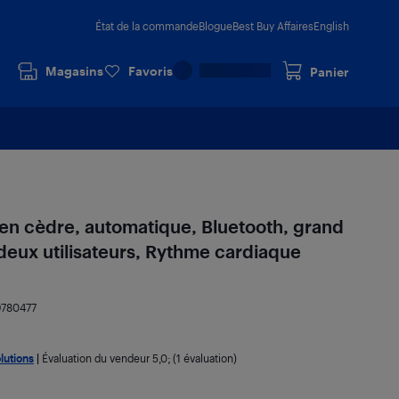
État de la commande
Blogue
Best Buy Affaires
English
Magasins
Favoris
Panier
en cèdre, automatique, Bluetooth, grand
 deux utilisateurs, Rythme cardiaque
9780477
lutions
|
Évaluation du vendeur
5,0
; (1 évaluation)