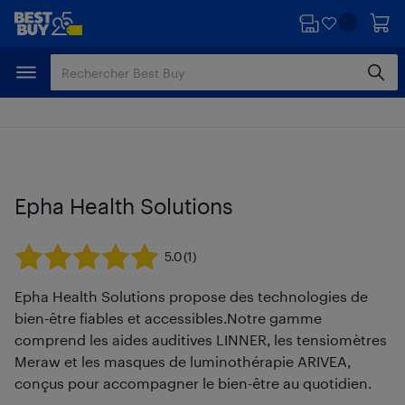
Passer
Passer
au
au
contenu
pied
principal
de
page
Epha Health Solutions
5.0
(1)
Epha Health Solutions propose des technologies de
bien-être fiables et accessibles.Notre gamme
comprend les aides auditives LINNER, les tensiomètres
Meraw et les masques de luminothérapie ARIVEA,
conçus pour accompagner le bien-être au quotidien.