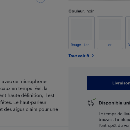
Couleur
: noir
Rouge - Lanternes
or
Tout voir 9
io avec ce microphone
Livraiso
caux en temps réel, la
t haute définition, il est
 fêtes. Le haut-parleur
Disponible un
t des aigus clairs pour une
Le temps de livr
trouvez. La plup
l’entrepôt du ve