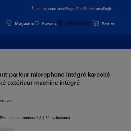
État de la commande
Blogue
Best Buy Affaires
English
Magasins
Favoris
Panier
aut-parleur microphone intégré karaoké
ké extérieur machine intégré
9315790
Évaluation du vendeur
3,3
; (182 évaluations)