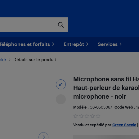
Téléphones et forfaits
Entrepôt
Services
oké
Détails sur le produit
Microphone sans fil H
Haut-parleur de karao
microphone - noir
Modèle :
GS-0505067
Code Web :
1
Vendu et expédié par
Green Scenic
|