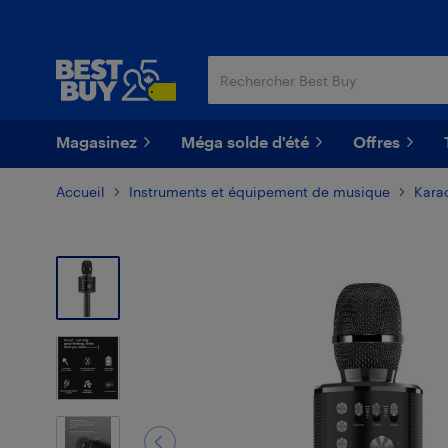
Passer
Passer
au
au
contenu
pied
principal
de
page
Magasinez
Méga solde d'été
Offres
Accueil
Instruments et équipement de musique
Kara