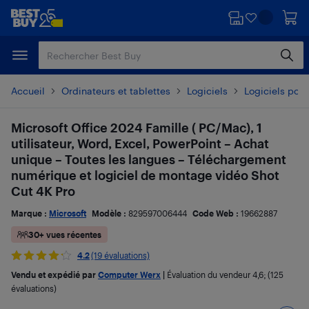
Passer
Passer
au
au
contenu
pied
principal
de
page
Accueil
Ordinateurs et tablettes
Logiciels
Logiciels pour
Microsoft Office 2024 Famille ( PC/Mac), 1
utilisateur, Word, Excel, PowerPoint – Achat
unique – Toutes les langues – Téléchargement
numérique et logiciel de montage vidéo Shot
Cut 4K Pro
Marque :
Microsoft
Modèle :
829597006444
Code Web :
19662887
30+ vues récentes
4.2
(19 évaluations)
Vendu et expédié par
Computer Werx
|
Évaluation du vendeur
4,6
; (125
évaluations)