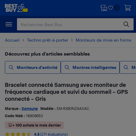
Passer
Passer
au
au
contenu
pied
principal
de
page
Accueil
Techno prêt-à-porter
Moniteurs de mise en forme e
Découvrez plus d’articles semblables
Moniteurs d'activité
Montres intelligentes
Mo
Bracelet connecté Samsung avec moniteur de
fréquence cardiaque et suivi du sommeil – GPS
connecté – Gris
Marque :
Samsung
Modèle :
SM-R390NZAAXAC
Code Web :
18909653
+ 100 achats le mois dernier
4.5
(271 évaluations)