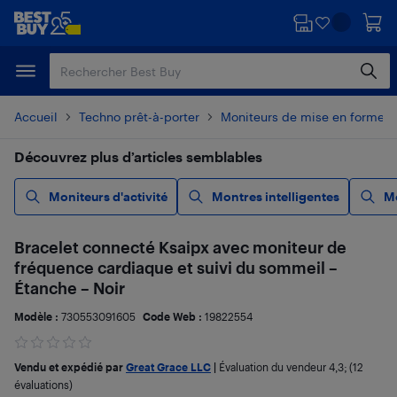
Passer
Passer
au
au
contenu
pied
principal
de
page
Accueil
Techno prêt-à-porter
Moniteurs de mise en forme e
Découvrez plus d’articles semblables
Moniteurs d'activité
Montres intelligentes
Mo
Bracelet connecté Ksaipx avec moniteur de
fréquence cardiaque et suivi du sommeil –
Étanche – Noir
Modèle :
730553091605
Code Web :
19822554
Vendu et expédié par
Great Grace LLC
|
Évaluation du vendeur
4,3
; (12
évaluations)