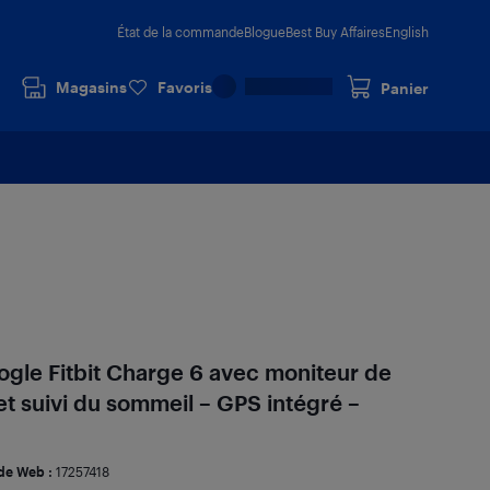
État de la commande
Blogue
Best Buy Affaires
English
Magasins
Favoris
Panier
gle Fitbit Charge 6 avec moniteur de
t suivi du sommeil – GPS intégré –
de Web :
17257418