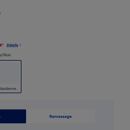
)
26
*
Détails
e/Noir
Obsidienne/Noir
n
Ramassage