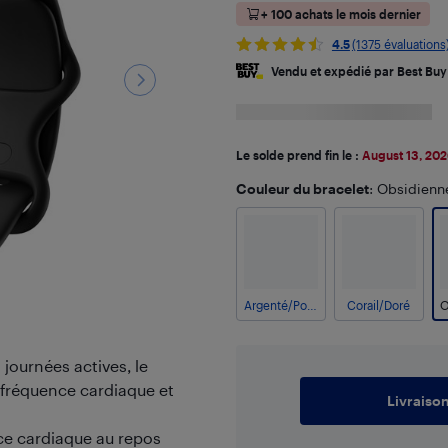
+ 100 achats le mois dernier
4.5
(1375 évaluations
Vendu et expédié par Best Buy
Le solde prend fin le :
August 13, 20
Couleur du bracelet
: Obsidienn
Argenté/Porcelaine
Corail/Doré
ournées actives, le
 fréquence cardiaque et
Livraiso
ce cardiaque au repos