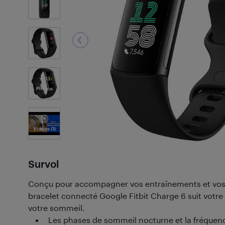
13
Photos
Vidéos
(1)
Survol
Conçu pour accompagner vos entraînements et vos j
bracelet connecté Google Fitbit Charge 6 suit votre
votre sommeil.
Les phases de sommeil nocturne et la fréquen