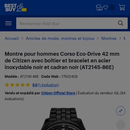
Passer
Passer
au
au
contenu
pied
principal
de
page
Accueil
Articles de mode, montres et bijoux
Montres
Mo
Montre pour hommes Corso Eco-Drive 42 mm
de Citizen avec boîtier et bracelet en acier
inoxydable noir et cadran noir (AT2145-86E)
Modèle :
AT2145-86E
Code Web :
17502409
5.0
(1 évaluation)
Vendu et expédié par
Citizen Official Store
|
Évaluation du vendeur
4,6
; (84
évaluations)