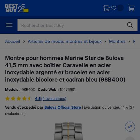
Passer
Passer
au
au
contenu
pied
principal
de
page
Accueil
Articles de mode, montres et bijoux
Montres
Mo
Montre pour hommes Marine Star de Bulova
41,5 mm avec boîtier Caravelle en acier
inoxydable argenté et bracelet en acier
inoxydable bicolore et cadran bleu (98B400)
Modèle :
98B400
Code Web :
19476681
4.5
(2 évaluations)
Vendu et expédié par
Bulova Official Store
|
Évaluation du vendeur
4,7
; (37
évaluations)