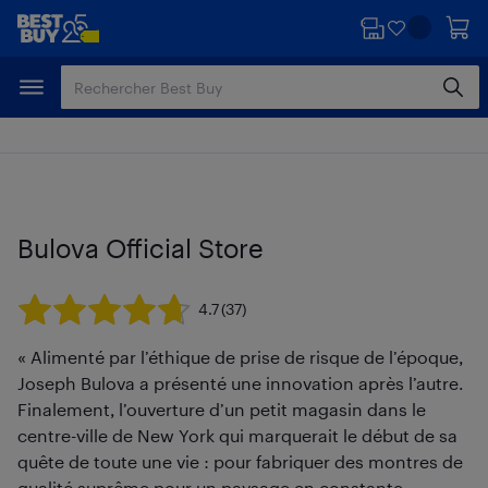
Passer
Passer
au
au
contenu
pied
principal
de
page
Bulova Official Store
4.7
(37)
« Alimenté par l’éthique de prise de risque de l’époque,
Joseph Bulova a présenté une innovation après l’autre.
Finalement, l’ouverture d’un petit magasin dans le
centre-ville de New York qui marquerait le début de sa
quête de toute une vie : pour fabriquer des montres de
qualité suprême pour un paysage en constante