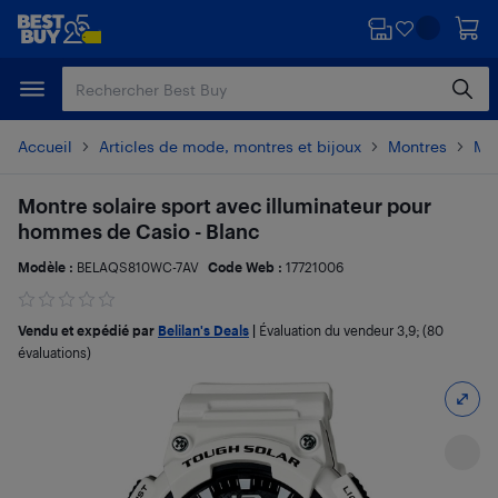
Passer
Passer
au
au
contenu
pied
principal
de
page
Accueil
Articles de mode, montres et bijoux
Montres
Mo
Montre solaire sport avec illuminateur pour
hommes de Casio - Blanc
Modèle :
BELAQS810WC-7AV
Code Web :
17721006
Vendu et expédié par
Belilan's Deals
|
Évaluation du vendeur
3,9
; (80
évaluations)