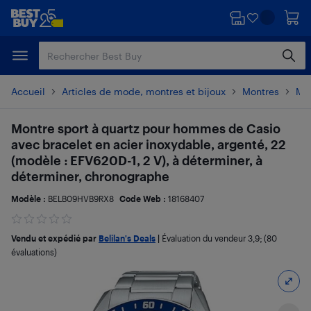
Passer
Passer
au
au
contenu
pied
principal
de
page
Accueil
Articles de mode, montres et bijoux
Montres
Mo
Montre sport à quartz pour hommes de Casio
avec bracelet en acier inoxydable, argenté, 22
(modèle : EFV620D-1, 2 V), à déterminer, à
déterminer, chronographe
Modèle :
BELB09HVB9RX8
Code Web :
18168407
Vendu et expédié par
Belilan's Deals
|
Évaluation du vendeur
3,9
; (80
évaluations)