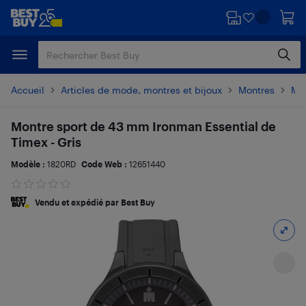
Passer
Passer
au
au
contenu
pied
principal
de
page
Accueil
Articles de mode, montres et bijoux
Montres
Mo
Montre sport de 43 mm Ironman Essential de
Timex - Gris
Modèle :
1820RD
Code Web :
12651440
Vendu et expédié par Best Buy