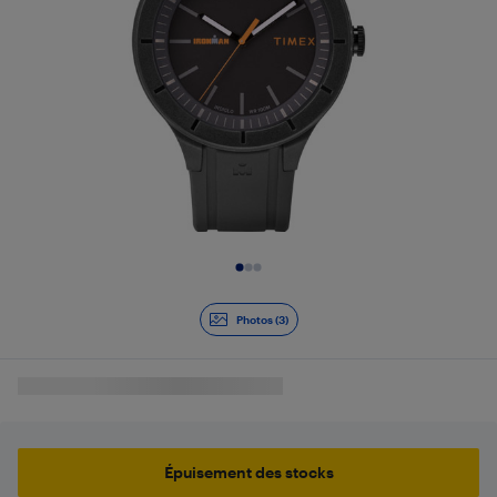
Diapositive 1 de 3
Photos (3)
Épuisement des stocks