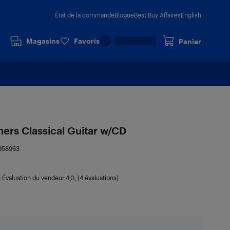
État de la commande
Blogue
Best Buy Affaires
English
Magasins
Favoris
Panier
ers Classical Guitar w/CD
958963
|
Évaluation du vendeur
4,0
; (4 évaluations)