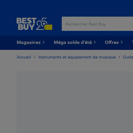
Passer
Passer
au
au
contenu
pied
principal
de
page
Magasinez
Méga solde d'été
Offres
Accueil
Instruments et équipement de musique
Guita