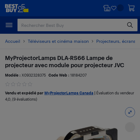
Passer
Passer
au
au
contenu
pied
principal
de
page
Accueil
Téléviseurs et cinéma maison
Projecteurs, écrans d
MyProjectorLamps DLA-RS66 Lampe de
projecteur avec module pour projecteur JVC
Modèle :
X0932328375
Code Web :
18184207
Vendu et expédié par
MyProjectorLamps Canada
|
Évaluation du vendeur
4,0
; (9 évaluations)