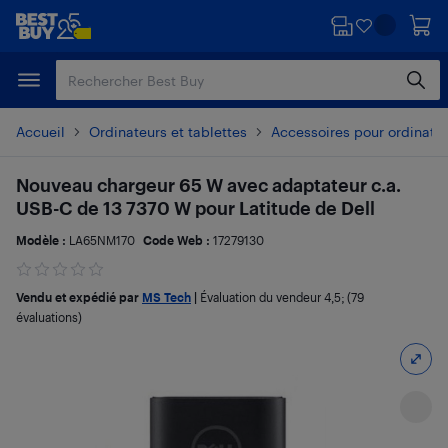
Passer
Passer
au
au
contenu
pied
principal
de
page
Accueil
Ordinateurs et tablettes
Accessoires pour ordinate
Nouveau chargeur 65 W avec adaptateur c.a.
USB-C de 13 7370 W pour Latitude de Dell
Modèle :
LA65NM170
Code Web :
17279130
Vendu et expédié par
MS Tech
|
Évaluation du vendeur
4,5
; (79
évaluations)