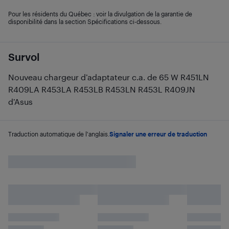
Pour les résidents du Québec : voir la divulgation de la garantie de
disponibilité dans la section Spécifications ci-dessous.
Survol
Nouveau chargeur d’adaptateur c.a. de 65 W R451LN
R409LA R453LA R453LB R453LN R453L R409JN
d’Asus
Traduction automatique de l'anglais.
Signaler une erreur de traduction