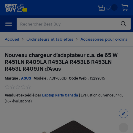
Passer
Passer
au
au
contenu
pied
principal
de
page
Accueil
Ordinateurs et tablettes
Accessoires pour ordinate
Nouveau chargeur d’adaptateur c.a. de 65 W
R451LN R409LA R453LA R453LB R453LN
R453L R409JN d’Asus
Marque :
ASUS
Modèle :
ADP-65GD
Code Web :
13299515
Vendu et expédié par
Laptop Parts Canada
|
Évaluation du vendeur
4,1
;
(167 évaluations)