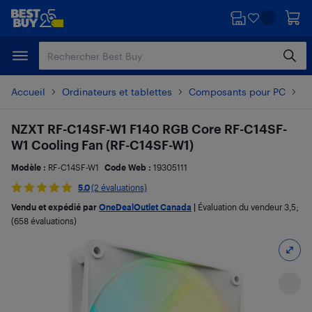
Passer
Passer
au
au
contenu
pied
principal
de
page
Accueil
Ordinateurs et tablettes
Composants pour PC
Ve
NZXT RF-C14SF-W1 F140 RGB Core RF-C14SF-
W1 Cooling Fan (RF-C14SF-W1)
Modèle :
RF-C14SF-W1
Code Web :
19305111
5.0
(2 évaluations)
Vendu et expédié par
OneDealOutlet Canada
|
Évaluation du vendeur
3,5
;
(658 évaluations)