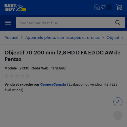
Passer
Passer
au
au
contenu
pied
principal
de
page
Accueil
Appareils photo, caméscopes et drones
Objectifs
Objectif 70-200 mm f2,8 HD D FA ED DC AW de
Pentax
Modèle :
21330
Code Web :
11793992
Vendu et expédié par
CameraCanada
|
Évaluation du vendeur
4,8
; (323
évaluations)