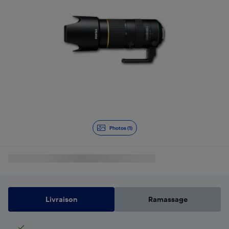
Photos (1)
Livraison
Ramassage