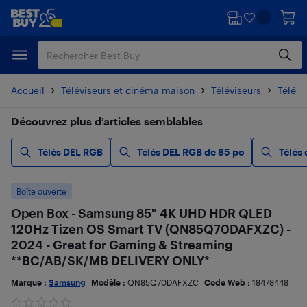
Passer
Passer
au
au
contenu
pied
principal
de
page
Accueil
Téléviseurs et cinéma maison
Téléviseurs
Télévi
Découvrez plus d’articles semblables
Télés DEL RGB
Télés DEL RGB de 85 po
Télés
Boîte ouverte
Open Box - Samsung 85" 4K UHD HDR QLED
120Hz Tizen OS Smart TV (QN85Q70DAFXZC) -
2024 - Great for Gaming & Streaming
**BC/AB/SK/MB DELIVERY ONLY*
Marque :
Samsung
Modèle :
QN85Q70DAFXZC
Code Web :
18478448