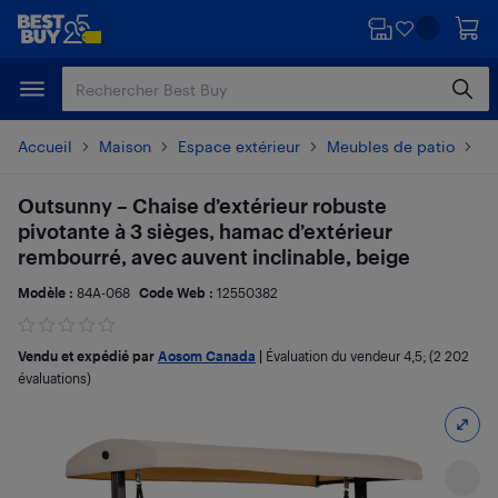
Passer
Passer
au
au
contenu
pied
principal
de
page
Accueil
Maison
Espace extérieur
Meubles de patio
Ha
Outsunny – Chaise d’extérieur robuste
pivotante à 3 sièges, hamac d’extérieur
rembourré, avec auvent inclinable, beige
Modèle :
84A-068
Code Web :
12550382
Vendu et expédié par
Aosom Canada
|
Évaluation du vendeur
4,5
; (2 202
évaluations)