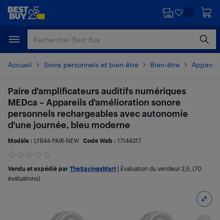
Passer
Passer
au
au
contenu
pied
principal
de
page
Accueil
Soins personnels et bien-être
Bien-être
Appareil
Paire d'amplificateurs auditifs numériques
MEDca – Appareils d'amélioration sonore
personnels rechargeables avec autonomie
d'une journée, bleu moderne
Modèle :
LYB44-PAIR-NEW
Code Web :
17144317
Vendu et expédié par
TheSavingsMart
|
Évaluation du vendeur
3,5
; (70
évaluations)