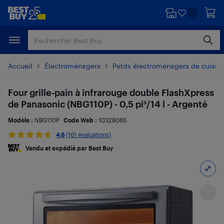
Passer
Passer
au
au
contenu
pied
principal
de
page
Accueil
Électroménagers
Petits électroménagers de cuisin
Four grille-pain à infrarouge double FlashXpress
de Panasonic (NBG110P) - 0,5 pi³/14 l - Argenté
Modèle :
NBG110P
Code Web :
10328065
4.6
(161 évaluations)
Vendu et expédié par Best Buy