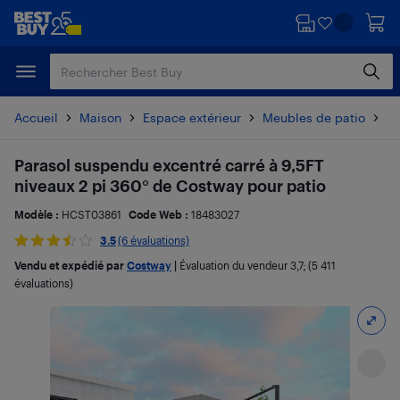
Passer
Passer
au
au
contenu
pied
principal
de
page
Accueil
Maison
Espace extérieur
Meubles de patio
Pa
Parasol suspendu excentré carré à 9,5FT
niveaux 2 pi 360° de Costway pour patio
Modèle :
HCST03861
Code Web :
18483027
3.5
(6 évaluations)
Vendu et expédié par
Costway
|
Évaluation du vendeur
3,7
; (5 411
évaluations)