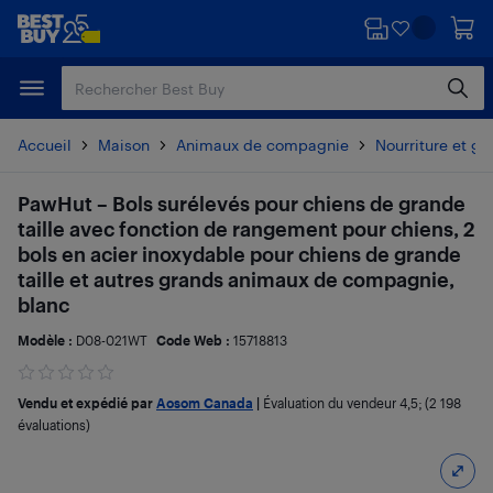
Passer
Passer
au
au
contenu
pied
principal
de
page
Accueil
Maison
Animaux de compagnie
Nourriture et g
PawHut – Bols surélevés pour chiens de grande
taille avec fonction de rangement pour chiens, 2
bols en acier inoxydable pour chiens de grande
taille et autres grands animaux de compagnie,
blanc
Modèle :
D08-021WT
Code Web :
15718813
Vendu et expédié par
Aosom Canada
|
Évaluation du vendeur
4,5
; (2 198
évaluations)