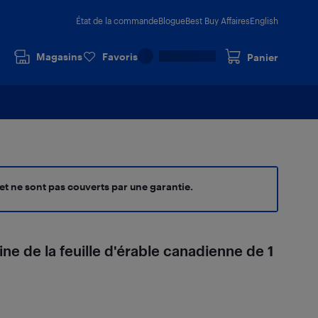
État de la commande
Blogue
Best Buy Affaires
English
Magasins
Favoris
Panier
 et ne sont pas couverts par une garantie.
ne de la feuille d'érable canadienne de 1