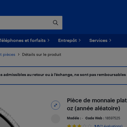
Téléphones et forfaits
Entrepôt
Services
et pièces
Détails sur le produit
 pas admissibles au retour ou à l'échange, ne sont pas remboursables
Pièce de monnaie plati
oz (année aléatoire)
Modèle :
-
Code Web :
18597525
3.0
(2 évaluations)