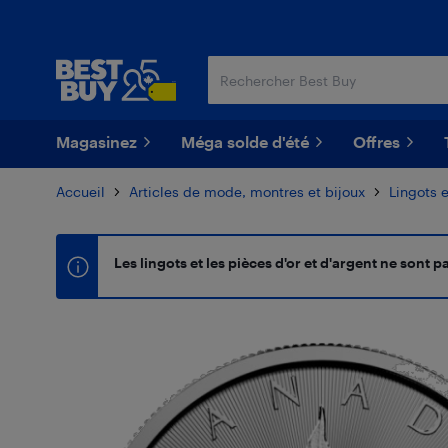
Passer
Passer
au
au
contenu
pied
principal
de
page
Magasinez
Méga solde d'été
Offres
Accueil
Articles de mode, montres et bijoux
Lingots 
Les lingots et les pièces d'or et d'argent ne sont