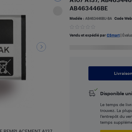
AB463446BE
Modèle :
AB463446BU-BA
Code Web
Vendu et expédié par
CSmart
|
Évalu
Livraiso
Disponible un
Le temps de livr
trouvez. La plup
l’entrepôt du ve
temps supplémen
IE REMPLACEMENT A137,