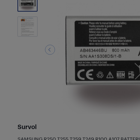
Survol
SAMSUNG R250 T255 T259 T249 R100 A107 BATTER