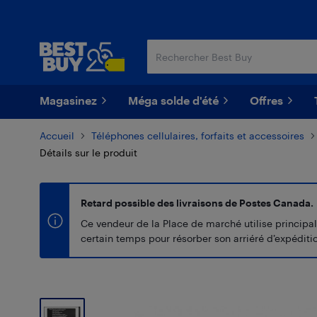
Passer
Passer
au
au
contenu
pied
principal
de
page
Magasinez
Méga solde d'été
Offres
Accueil
Téléphones cellulaires, forfaits et accessoires
Détails sur le produit
Retard possible des livraisons de Postes Canada.
Ce vendeur de la Place de marché utilise principal
certain temps pour résorber son arriéré d’expédition