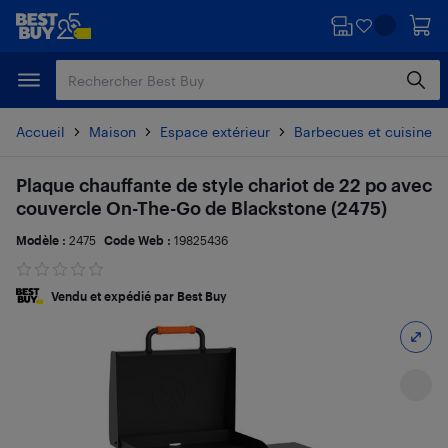
Passer
Passer
au
au
contenu
pied
principal
de
page
Accueil
Maison
Espace extérieur
Barbecues et cuisine en
Plaque chauffante de style chariot de 22 po avec
couvercle On-The-Go de Blackstone (2475)
Modèle :
2475
Code Web :
19825436
Vendu et expédié par Best Buy