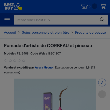
Passer
Passer
au
au
contenu
pied
principal
de
page
Accueil
Soins personnels et bien-être
Produits de beauté et
Pomade d'artiste de CORBEAU et pinceau
Modèle :
PBJ2468
Code Web :
18201807
Vendu et expédié par
Avera Group
|
Évaluation du vendeur
3,8
; (13
évaluations)