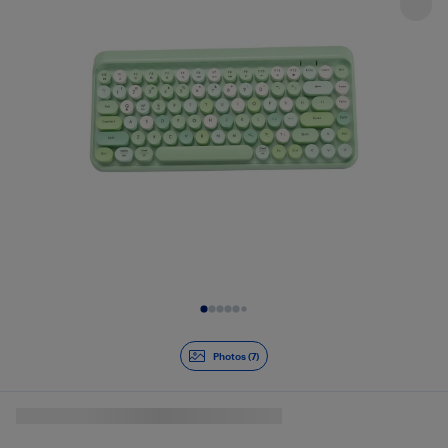
Diapositive 1 de 7
Photos (7)