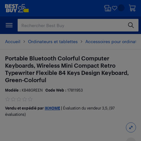
Passer
Passer
au
au
contenu
pied
principal
de
page
Accueil
Ordinateurs et tablettes
Accessoires pour ordinate
Portable Bluetooth Colorful Computer
Keyboards, Wireless Mini Compact Retro
Typewriter Flexible 84 Keys Design Keyboard,
Green-Colorful
Modèle :
KB48GREEN
Code Web :
17811953
Vendu et expédié par
IKHOME
|
Évaluation du vendeur
3,5
; (97
évaluations)