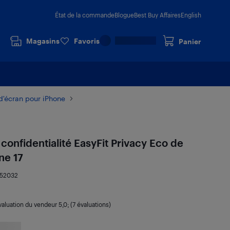
État de la commande
Blogue
Best Buy Affaires
English
Magasins
Favoris
Panier
d'écran pour iPhone
confidentialité EasyFit Privacy Eco de
ne 17
452032
valuation du vendeur
5,0
; (7 évaluations)