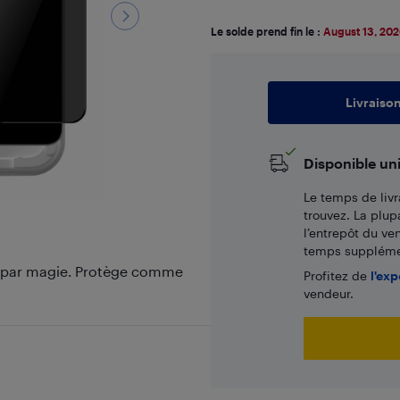
Le solde prend fin le :
August 13, 20
Livraiso
Disponible un
Le temps de livr
trouvez. La plup
l’entrepôt du ve
temps supplémen
me par magie. Protège comme
Profitez de
l'exp
vendeur.