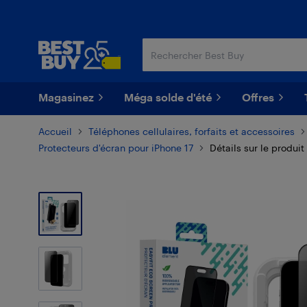
Passer
Passer
au
au
contenu
pied
principal
de
page
Magasinez
Méga solde d'été
Offres
Accueil
Téléphones cellulaires, forfaits et accessoires
Protecteurs d'écran pour iPhone 17
Détails sur le produit