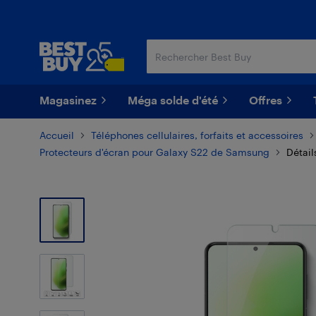
Passer
Passer
au
au
contenu
pied
principal
de
page
Magasinez
Méga solde d'été
Offres
Accueil
Téléphones cellulaires, forfaits et accessoires
Protecteurs d'écran pour Galaxy S22 de Samsung
Détail