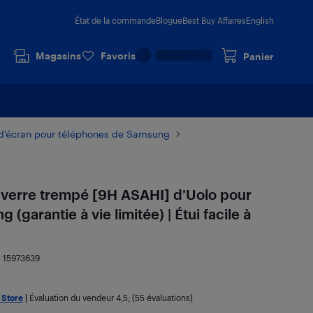
État de la commande
Blogue
Best Buy Affaires
English
Magasins
Favoris
Panier
 d'écran pour téléphones de Samsung
 verre trempé [9H ASAHI] d’Uolo pour
garantie à vie limitée) | Étui facile à
:
15973639
 Store
|
Évaluation du vendeur
4,5
; (55 évaluations)