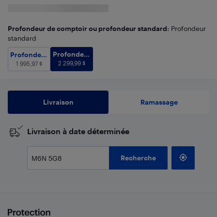
Profondeur de comptoir ou profondeur standard
: Profondeur
standard
Profondeur standard
2 299,99
$
Profondeur de comptoir
Profondeur
1 995,97
$
Profondeur
standard
2 299,99
$
de comptoir
1 995,97
$
Livraison
Ramassage
​Livraison à date déterminée
Recherche