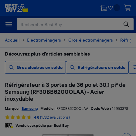
Passer
Passer
au
au
contenu
pied
principal
de
page
Accueil
Électroménagers
Gros électroménagers
Réfrigé
Découvrez plus d’articles semblables
Gros électros en solde
Réfrigérateurs en solde
Réfrigérateur à 3 portes de 36 po et 30,1 pi³ de
Samsung (RF30BB6200QLAA) - Acier
inoxydable
Marque :
Samsung
Modèle :
RF30BB6200QLAA
Code Web :
15953378
4.6
(1732 évaluations)
Vendu et expédié par Best Buy