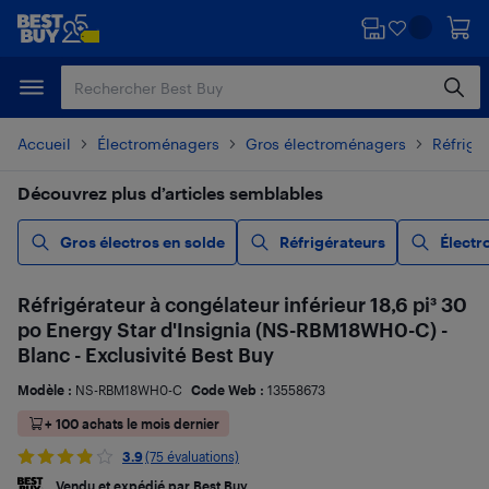
Passer
Passer
au
au
contenu
pied
principal
de
page
Accueil
Électroménagers
Gros électroménagers
Réfrigé
Découvrez plus d’articles semblables
Gros électros en solde
Réfrigérateurs
Électr
Réfrigérateur à congélateur inférieur 18,6 pi³ 30
po Energy Star d'Insignia (NS-RBM18WH0-C) -
Blanc - Exclusivité Best Buy
Modèle :
NS-RBM18WH0-C
Code Web :
13558673
+ 100 achats le mois dernier
3.9
(75 évaluations)
Vendu et expédié par Best Buy