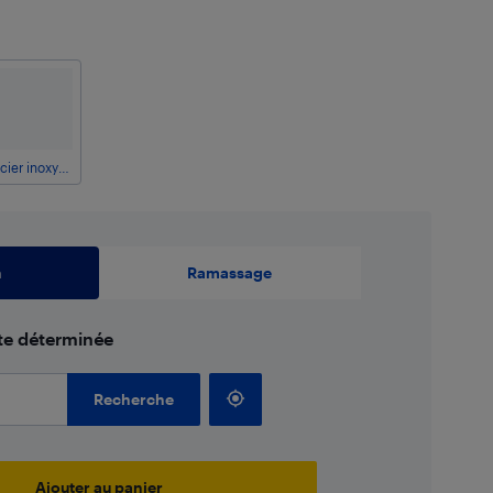
Acier inoxydable
n
Ramassage
ate déterminée
Recherche
Ajouter au panier