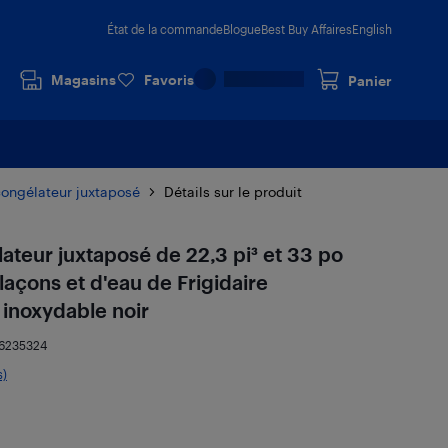
État de la commande
Blogue
Best Buy Affaires
English
Magasins
Favoris
Panier
congélateur juxtaposé
Détails sur le produit
ateur juxtaposé de 22,3 pi³ et 33 po
laçons et d'eau de Frigidaire
inoxydable noir
6235324
s)