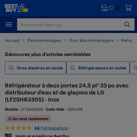
Passer
Passer
au
au
contenu
pied
principal
de
page
Accueil
Électroménagers
Gros électroménagers
Réfrigé
Découvrez plus d’articles semblables
Gros électros en solde
Réfrigérateurs en solde
Réfrigérateur à deux portes 24,5 pi³ 33 po avec
distributeur d'eau et de glaçons de LG
(LF25H6330S) - Inox
Modèle :
LF25H6330S
Code Web :
19312416
Se vend rapidement
4.6
(146 évaluations)
Vendu et expédié par Best Buy